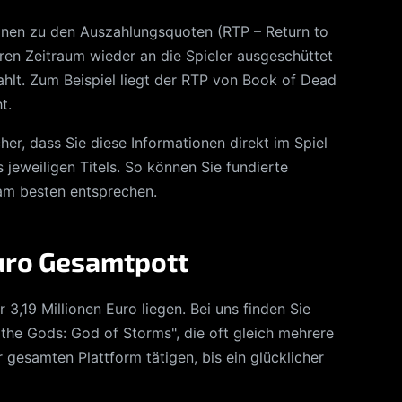
ionen zu den Auszahlungsquoten (RTP – Return to
eren Zeitraum wieder an die Spieler ausgeschüttet
ahlt. Zum Beispiel liegt der RTP von Book of Dead
t.
her, dass Sie diese Informationen direkt im Spiel
jeweiligen Titels. So können Sie fundierte
 am besten entsprechen.
Euro Gesamtpott
,19 Millionen Euro liegen. Bei uns finden Sie
 the Gods: God of Storms", die oft gleich mehrere
 gesamten Plattform tätigen, bis ein glücklicher