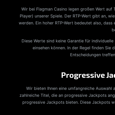
Wir bei Flagman Casino legen großen Wert auf T
Player) unserer Spiele. Der RTP-Wert gibt an, wi
werden. Ein hoher RTP-Wert bedeutet also, dass e
b
Diese Werte sind keine Garantie für individuelle
einsehen können. In der Regel finden Sie 
Entscheidungen treffen
Progressive Ja
Wir bieten Ihnen eine umfangreiche Auswahl a
zahlreiche Titel, die an progressive Jackpots an
progressive Jackpots bieten. Diese Jackpots wac