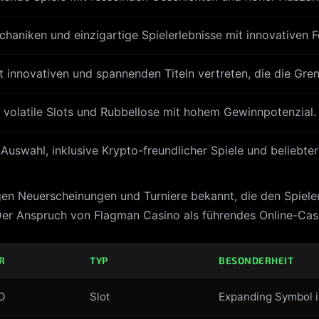
chaniken und einzigartige Spielerlebnisse mit innovativen F
 innovativen und spannenden Titeln vertreten, die die Gre
r volatile Slots und Rubbellose mit hohem Gewinnpotenzial.
 Auswahl, inklusive Krypto-freundlicher Spiele und beliebter 
ßigen Neuerscheinungen und Turniere bekannt, die den Spiel
Der Anspruch von Flagman Casino als führendes Online-Cas
R
TYP
BESONDERHEIT
GO
Slot
Expanding Symbol i