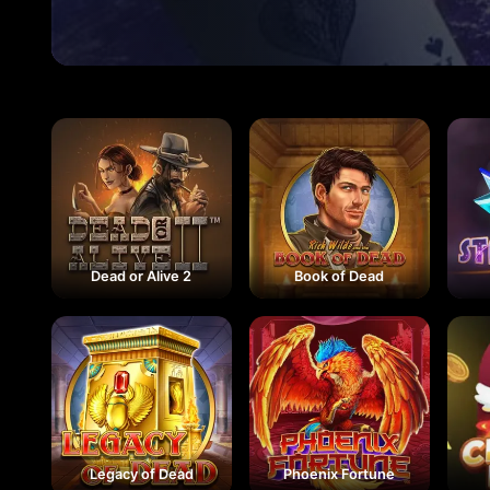
Dead or Alive 2
Book of Dead
Legacy of Dead
Phoenix Fortune