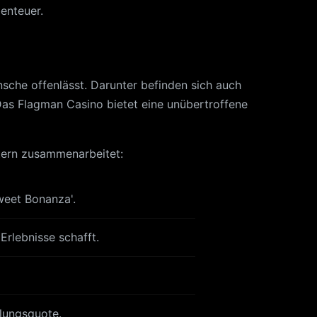
benteuer.
nsche offenlässt. Darunter befinden sich auch
Das Flagman Casino bietet eine unübertroffene
etern zusammenarbeitet:
weet Bonanza'.
rlebnisse schafft.
lungsquote.