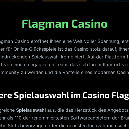
Flagman Casino
agman Casino eröffnet Ihnen eine Welt voller Spannung, er
 für Online-Glücksspiele ist das Casino stolz darauf, Ihnen
indruckenden Spielauswahl kombiniert. Auf der Plattform fin
t von einem engagierten Team, das sich Ihrem Komfort versc
munity zu werden und die Vorteile eines modernen Casin
ere Spielauswahl im Casino Fla
greiche
Spielauswahl
aus, die das Herzstück des Angebots b
ehr als 110 der renommiertesten Softwareanbietern der Bran
sche Slots bevorzugen oder die neuesten Innovationen suche