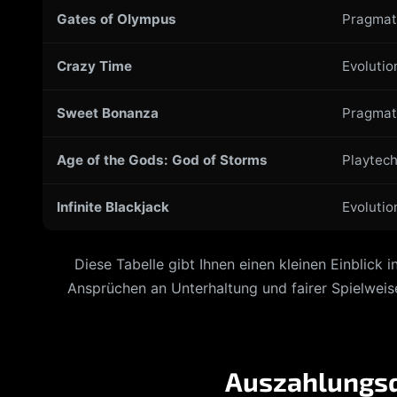
Gates of Olympus
Pragmat
Crazy Time
Evoluti
Sweet Bonanza
Pragmat
Age of the Gods: God of Storms
Playtec
Infinite Blackjack
Evoluti
Diese Tabelle gibt Ihnen einen kleinen Einblick
Ansprüchen an Unterhaltung und fairer Spielweis
Auszahlungsq