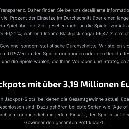
ransparenz. Daher finden Sie bei uns detaillierte Informat
e viel Prozent der Einsätze im Durchschnitt über einen läng
in Spiel über die Zeit gesehen mehr an die Spieler zurückz
ei 96,21 %, während Infinite Blackjack sogar 99,47 % erreich
 Gewinne, sondern statistische Durchschnitte. Wir stellen sic
den RTP-Wert in den Spielinformationen oder den Regeln des 
 und die Spiele wählen, die Ihren Vorlieben und Strategien
ckpots mit über 3,19 Millionen 
n Jackpot-Slots, bei denen die Gesamtgewinne aktuell über 3
geschlossen sind. Dazu gehören beliebte Serien wie "Age of
hsen kontinuierlich mit jedem Einsatz, den Spieler auf der
Gewinner den gesamten Pott knackt.