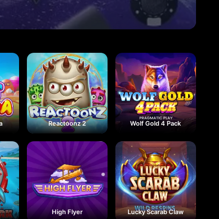
a
Reactoonz 2
Wolf Gold 4 Pack
High Flyer
Lucky Scarab Claw