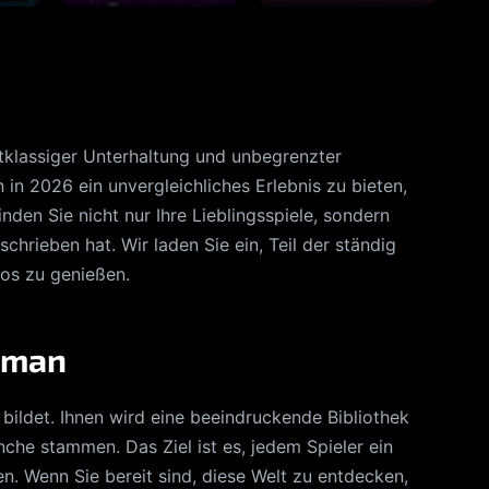
stklassiger Unterhaltung und unbegrenzter
 in 2026 ein unvergleichliches Erlebnis zu bieten,
den Sie nicht nur Ihre Lieblingsspiele, sondern
hrieben hat. Wir laden Sie ein, Teil der ständig
os zu genießen.
gman
ildet. Ihnen wird eine beeindruckende Bibliothek
che stammen. Das Ziel ist es, jedem Spieler ein
n. Wenn Sie bereit sind, diese Welt zu entdecken,