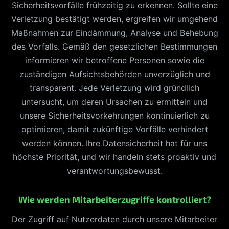
Sicherheitsvorfälle frühzeitig zu erkennen. Sollte eine
Verletzung bestätigt werden, ergreifen wir umgehend
Maßnahmen zur Eindämmung, Analyse und Behebung
des Vorfalls. Gemäß den gesetzlichen Bestimmungen
informieren wir betroffene Personen sowie die
zuständigen Aufsichtsbehörden unverzüglich und
transparent. Jede Verletzung wird gründlich
untersucht, um deren Ursachen zu ermitteln und
unsere Sicherheitsvorkehrungen kontinuierlich zu
optimieren, damit zukünftige Vorfälle verhindert
werden können. Ihre Datensicherheit hat für uns
höchste Priorität, und wir handeln stets proaktiv und
verantwortungsbewusst.
Wie werden Mitarbeiterzugriffe kontrolliert?
Der Zugriff auf Nutzerdaten durch unsere Mitarbeiter