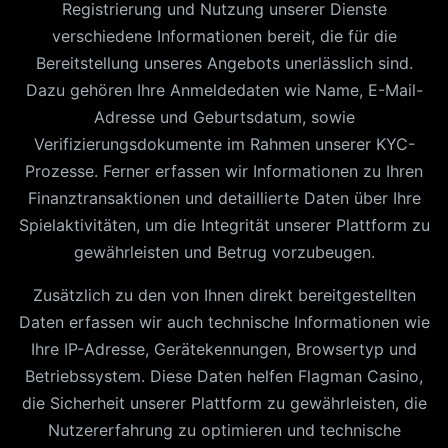
Registrierung und Nutzung unserer Dienste
verschiedene Informationen bereit, die für die
Bereitstellung unseres Angebots unerlässlich sind.
Dazu gehören Ihre Anmeldedaten wie Name, E-Mail-
Adresse und Geburtsdatum, sowie
Verifizierungsdokumente im Rahmen unserer KYC-
Prozesse. Ferner erfassen wir Informationen zu Ihren
Finanztransaktionen und detaillierte Daten über Ihre
Spielaktivitäten, um die Integrität unserer Plattform zu
gewährleisten und Betrug vorzubeugen.
Zusätzlich zu den von Ihnen direkt bereitgestellten
Daten erfassen wir auch technische Informationen wie
Ihre IP-Adresse, Gerätekennungen, Browsertyp und
Betriebssystem. Diese Daten helfen Flagman Casino,
die Sicherheit unserer Plattform zu gewährleisten, die
Nutzererfahrung zu optimieren und technische