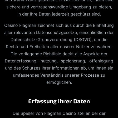
sichere und vertrauenswürdige Umgebung zu bieten,
in der Ihre Daten jederzeit geschützt sind.
Casino Flagman zeichnet sich aus durch die Einhaltung
aller relevanten Datenschutzgesetze, einschließlich der
Datenschutz-Grundverordnung (DSGVO), um die
Rechte und Freiheiten aller unserer Nutzer zu wahren.
Die vorliegende Richtlinie deckt alle Aspekte der
Datenerfassung, -nutzung, -speicherung, -offenlegung
und des Schutzes Ihrer Informationen ab, um Ihnen ein
umfassendes Verständnis unserer Prozesse zu
ermöglichen.
Erfassung Ihrer Daten
Die Spieler von Flagman Casino stellen bei der