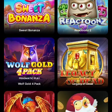
Sweet Bonanza
Reactoonz 2
Wolf Gold 4 Pack
Legacy of Dead