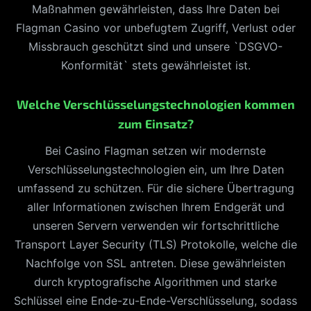
Maßnahmen gewährleisten, dass Ihre Daten bei
Flagman Casino vor unbefugtem Zugriff, Verlust oder
Missbrauch geschützt sind und unsere `DSGVO-
Konformität` stets gewährleistet ist.
Welche Verschlüsselungstechnologien kommen
zum Einsatz?
Bei Casino Flagman setzen wir modernste
Verschlüsselungstechnologien ein, um Ihre Daten
umfassend zu schützen. Für die sichere Übertragung
aller Informationen zwischen Ihrem Endgerät und
unseren Servern verwenden wir fortschrittliche
Transport Layer Security (TLS) Protokolle, welche die
Nachfolge von SSL antreten. Diese gewährleisten
durch kryptografische Algorithmen und starke
Schlüssel eine Ende-zu-Ende-Verschlüsselung, sodass