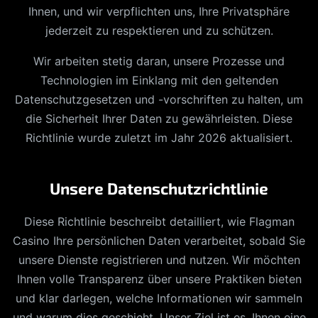
Ihnen, und wir verpflichten uns, Ihre Privatsphäre
jederzeit zu respektieren und zu schützen.
Wir arbeiten stetig daran, unsere Prozesse und
Technologien im Einklang mit den geltenden
Datenschutzgesetzen und -vorschriften zu halten, um
die Sicherheit Ihrer Daten zu gewährleisten. Diese
Richtlinie wurde zuletzt im Jahr 2026 aktualisiert.
Unsere Datenschutzrichtlinie
Diese Richtlinie beschreibt detailliert, wie Flagman
Casino Ihre persönlichen Daten verarbeitet, sobald Sie
unsere Dienste registrieren und nutzen. Wir möchten
Ihnen volle Transparenz über unsere Praktiken bieten
und klar darlegen, welche Informationen wir sammeln
und warum dies geschieht. Unser Ziel ist es, Ihnen eine