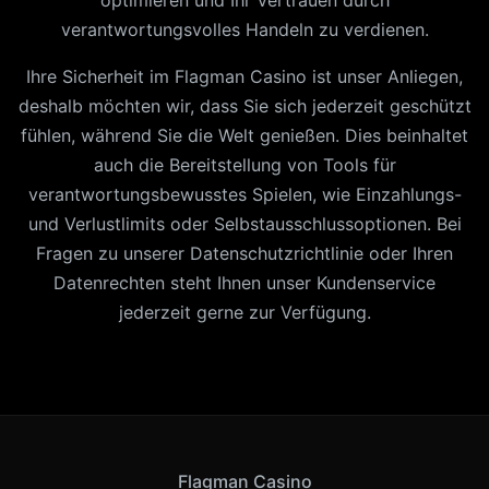
optimieren und Ihr Vertrauen durch
verantwortungsvolles Handeln zu verdienen.
Ihre Sicherheit im Flagman Casino ist unser Anliegen,
deshalb möchten wir, dass Sie sich jederzeit geschützt
fühlen, während Sie die Welt genießen. Dies beinhaltet
auch die Bereitstellung von Tools für
verantwortungsbewusstes Spielen, wie Einzahlungs-
und Verlustlimits oder Selbstausschlussoptionen. Bei
Fragen zu unserer Datenschutzrichtlinie oder Ihren
Datenrechten steht Ihnen unser Kundenservice
jederzeit gerne zur Verfügung.
Flagman Casino