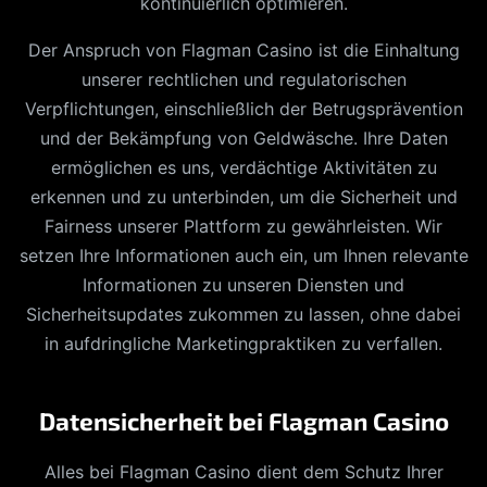
kontinuierlich optimieren.
Der Anspruch von Flagman Casino ist die Einhaltung
unserer rechtlichen und regulatorischen
Verpflichtungen, einschließlich der Betrugsprävention
und der Bekämpfung von Geldwäsche. Ihre Daten
ermöglichen es uns, verdächtige Aktivitäten zu
erkennen und zu unterbinden, um die Sicherheit und
Fairness unserer Plattform zu gewährleisten. Wir
setzen Ihre Informationen auch ein, um Ihnen relevante
Informationen zu unseren Diensten und
Sicherheitsupdates zukommen zu lassen, ohne dabei
in aufdringliche Marketingpraktiken zu verfallen.
Datensicherheit bei Flagman Casino
Alles bei Flagman Casino dient dem Schutz Ihrer