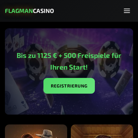
FLAGMAN
CASINO
Bis zu 1125 € + 500 Freispiele für
Ihren Start!
REGISTRIERUNG