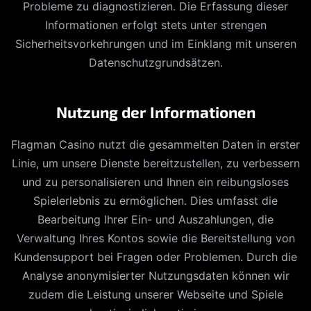
Probleme zu diagnostizieren. Die Erfassung dieser
Informationen erfolgt stets unter strengen
Sicherheitsvorkehrungen und im Einklang mit unseren
Datenschutzgrundsätzen.
Nutzung der Informationen
Flagman Casino nutzt die gesammelten Daten in erster
Linie, um unsere Dienste bereitzustellen, zu verbessern
und zu personalisieren und Ihnen ein reibungsloses
Spielerlebnis zu ermöglichen. Dies umfasst die
Bearbeitung Ihrer Ein- und Auszahlungen, die
Verwaltung Ihres Kontos sowie die Bereitstellung von
Kundensupport bei Fragen oder Problemen. Durch die
Analyse anonymisierter Nutzungsdaten können wir
zudem die Leistung unserer Webseite und Spiele